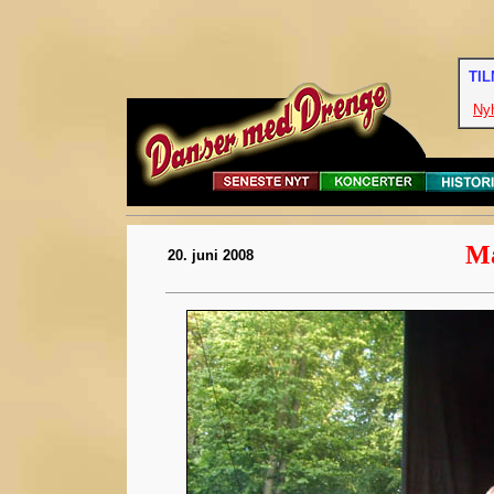
TI
Ny
Ma
20. juni 2008