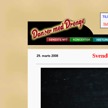
TI
Ny
Svend
29. marts 2008