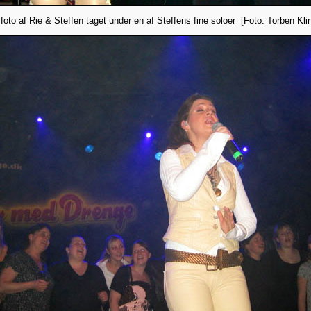
foto af Rie & Steffen taget under en af Steffens fine soloer [Foto: Torben Kli