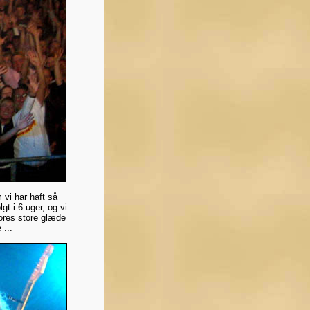
 vi har haft så
t i 6 uger, og vi
vores store glæde
...