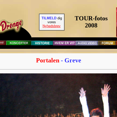
TOUR-fotos
TILMELD
dig
vores
2008
Nyhedsbrev
Portalen
- Greve