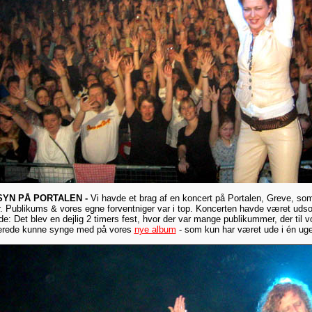
YN PÅ PORTALEN -
Vi havde et brag af en koncert på Portalen, Greve, som
 Publikums & vores egne forventniger var i top. Koncerten havde været udsolg
de: Det blev en dejlig 2 timers fest, hvor der var mange publikummer, der til 
lerede kunne synge med på vores
nye album
- som kun har været ude i én uge 