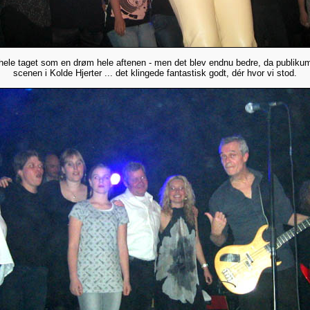
 hele taget som en drøm hele aftenen - men det blev endnu bedre, da publik
scenen i Kolde Hjerter ... det klingede fantastisk godt, dér hvor vi stod.