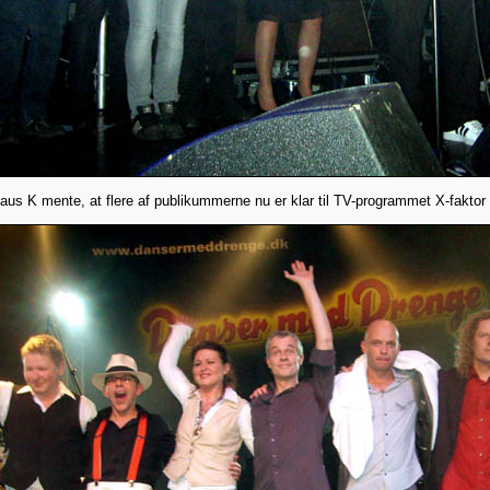
aus K mente, at flere af publikummerne nu er klar til TV-programmet X-faktor 