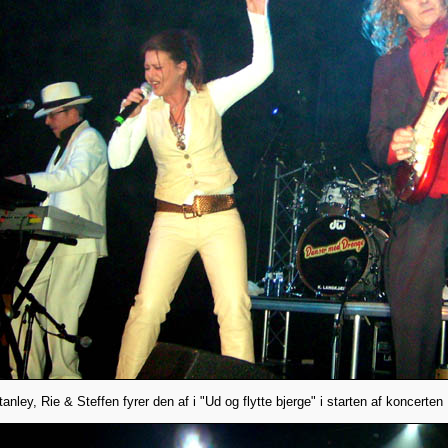
tanley, Rie & Steffen fyrer den af i "Ud og flytte bjerge" i starten af koncerten .