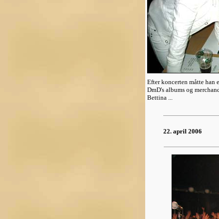
Efter koncerten måtte han 
DmD's albums og merchandis
Bettina ...
22. april 2006