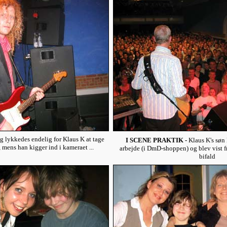
g lykkedes endelig for Klaus K at tage
I SCENE PRAKTIK -
Klaus K's søn 
, mens han kigger ind i kameraet ...
arbejde (i DmD-shoppen) og blev vist f
bifald