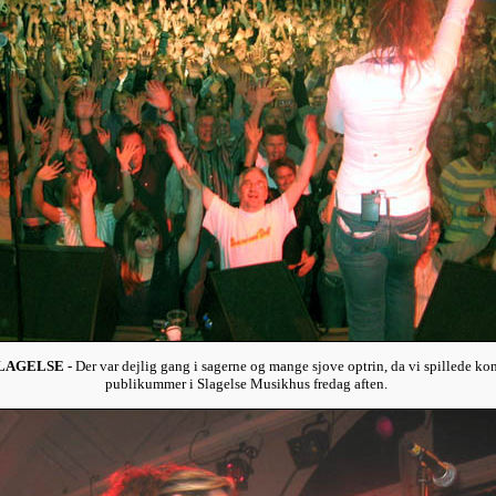
SLAGELSE -
Der var dejlig gang i sagerne og mange sjove optrin, da vi spillede ko
publikummer i Slagelse Musikhus fredag aften.