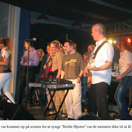
 var kommet op på scenen for at synge "Kolde Hjerter" var de nærmest ikke til at få 