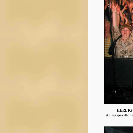
HERLIGT
Anlægspavillonen