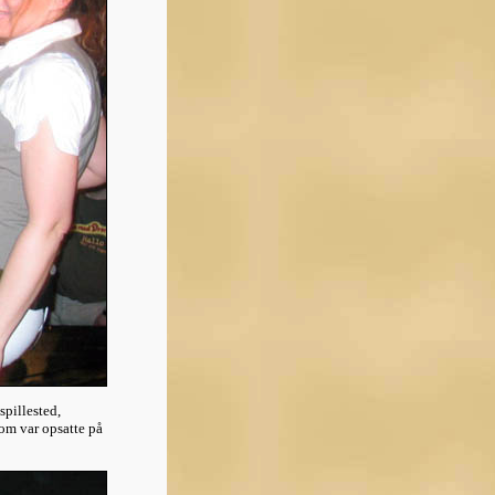
spillested,
om var opsatte på