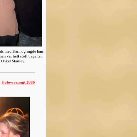
eds med Karl, og sagde han
an var helt stolt bagefter.
& Onkel Stanley.
Foto-oversigt 2006