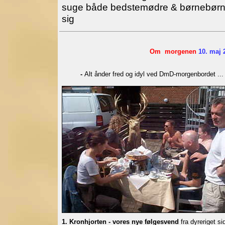
suge både bedstemødre & børnebørn 
sig
Om morgenen
10. maj 
-
Alt ånder fred og idyl ved DmD-morgenbordet ..
1. Kronhjorten - vores nye følgesvend
fra dyreriget si