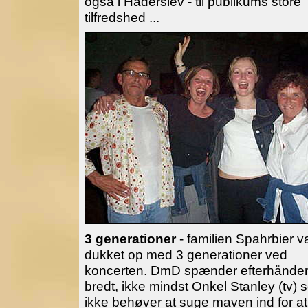
også i Haderslev - til publikums store
tilfredshed ...
3 generationer
- familien Spahrbier v
dukket op med 3 generationer ved
koncerten. DmD spænder efterhånde
bredt, ikke mindst Onkel Stanley (tv)
ikke behøver at suge maven ind for at