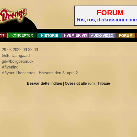
FORUM
Ris, ros, diskussioner, mm 
29-03-2022 09:38:09
Gitte Damgaard
gd@boligbeton.dk
Aflysning
Aflyser I koncerten i Horsens den 8. april ?
Besvar dette indlæg
|
Oversigt alle rum
|
Tilbage