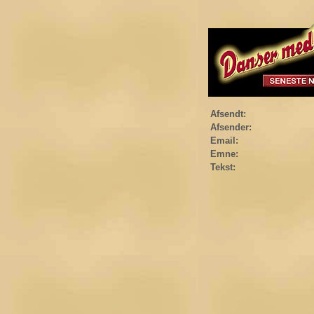
Afsendt:
Afsender:
Email:
Emne:
Tekst: