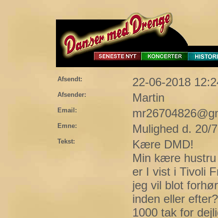
Afsendt:
22-06-2018 12:2
Afsender:
Martin
Email:
mr26704826@gm
Emne:
Mulighed d. 20/
Tekst:
Kære DMD!
Min kære hustru 
er I vist i Tivo
jeg vil blot forh
inden eller efter
1000 tak for dej