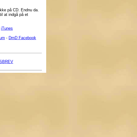
 ikke på CD. Endnu da.
il at indgå på et
i
iTunes
rum
-
DmD Facebook
SBREV