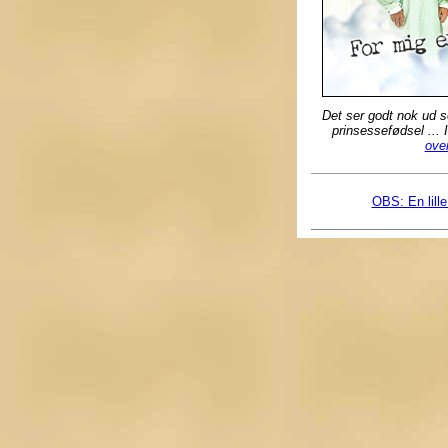
Det ser godt nok ud s
prinsessefødsel ... 
ove
OBS: En lille 