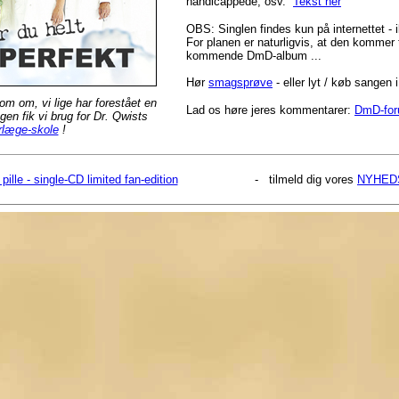
handicappede, osv.
Tekst her
OBS: Singlen findes kun på internettet -
For planen er naturligvis, at den kommer t
kommende DmD-album ...
Hør
smagsprøve
- eller lyt / køb sangen 
om om, vi lige har forestået en
Lad os høre jeres kommentarer:
DmD-fo
Igen fik vi brug for Dr. Qwists
rlæge-skole
!
pille - single-CD limited fan-edition
- tilmeld dig vores
NYHED