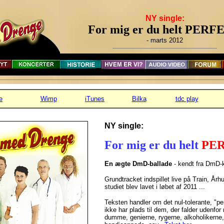
NY single:
For mig er du helt PERF
- marts 2012
e
Wimp
iTunes
Bilka
tdc play
NY single:
For mig er du helt
PE
En ægte DmD-ballade
- kendt fra DmD-
Grundtracket indspillet live på Train, Årh
studiet blev lavet i løbet af 2011 ...
Teksten handler om det nul-tolerante, "p
ikke har plads til dem, der falder udenfo
dumme, genierne, rygerne, alkoholikerne,