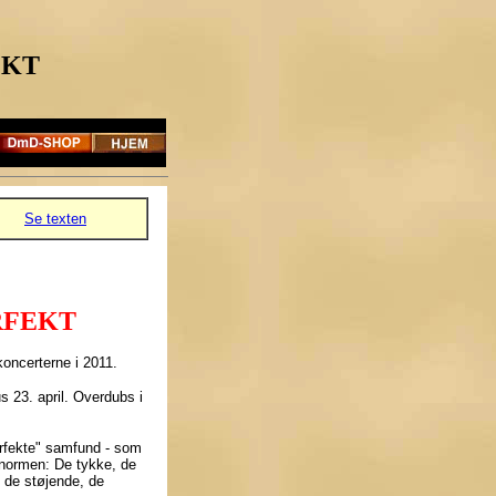
EKT
Se texten
RFEKT
koncerterne i 2011.
us 23. april. Overdubs i
erfekte" samfund - som
r normen: De tykke, de
 de støjende, de